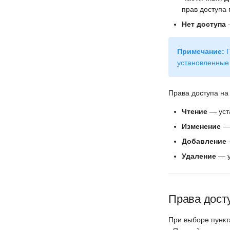
прав доступа 
Нет доступа
—
Примечание:
П
установленные 
Права доступа на
Чтение
— уста
Изменение
— 
Добавление
Удаление
— у
Права досту
При выборе пунк