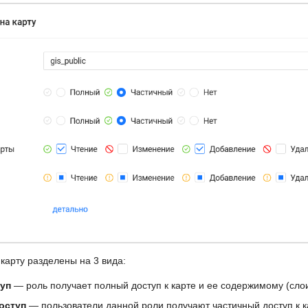
карту разделены на 3 вида:
уп
— роль получает полный доступ к карте и ее содержимому (слои
оступ
— пользователи данной роли получают частичный доступ к к