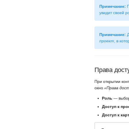
Работа со структурой
Примечание:
П
таблицы
увидит своей ро
Работа с объектами
Примечание:
Д
проект
, в кот
Права досту
При открытии кон
окно
«Права дост
Роль
— выбор
Доступ к про
Доступ к кар