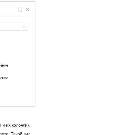
 и их колонки).
арте. Такой вид