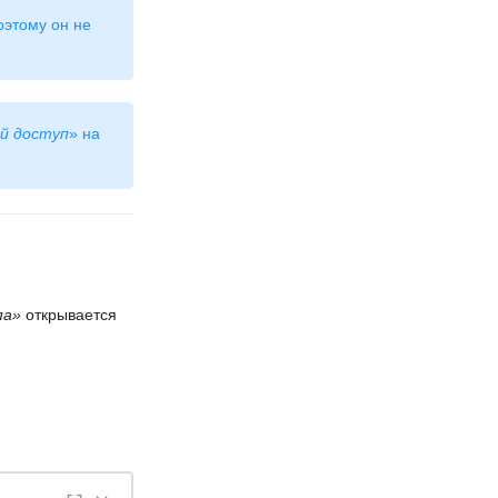
оэтому он не
й доступ
» на
па»
открывается