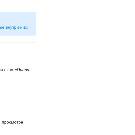
ые внутри них.
ся окно
«Права
м просмотре