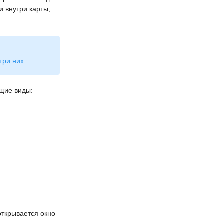
и внутри карты;
три них.
щие виды:
открывается окно