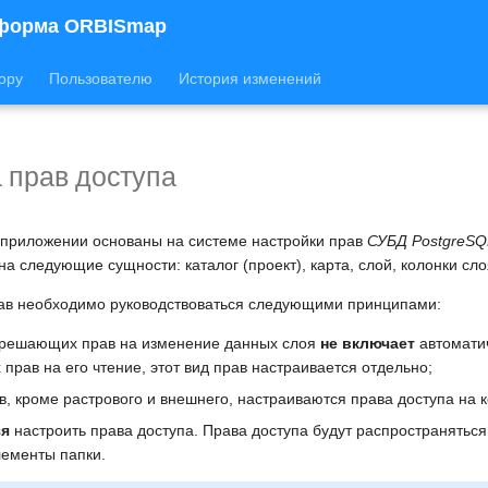
форма ORBISmap
ору
Пользователю
История изменений
 прав доступа
приложении основаны на системе настройки прав
СУБД PostgreSQ
а следующие сущности: каталог (проект), карта, слой, колонки сло
ав необходимо руководствоваться следующими принципами:
зрешающих прав на изменение данных слоя
не включает
автомати
рав на его чтение, этот вид прав настраивается отдельно;
в, кроме растрового и внешнего, настраиваются права доступа на к
зя
настроить права доступа. Права доступа будут распространяться
лементы папки.