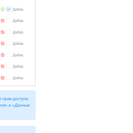
и прав доступа
лоя
» и «
Данные