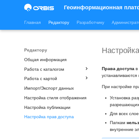
Геоинформационная плат
Главная
Редактору
Разработчику
Администрат
Настройка
Редактору
Общая информация
Права доступа
в 
Работа с каталогом
устанавливаются н
Работа с картой
Папка
При настройке пр
Импорт/Экспорт данных
Карта
Общая информация
Установка ра
Настройка стиля отображения
Таблица
разрешающих п
Настройка публикации
Виртуальная таблица
Для всех слое
Настройка прав доступа
Внешний слой
Папкам
нель
Растровый слой
внутренние э
Режимы просмотра данных