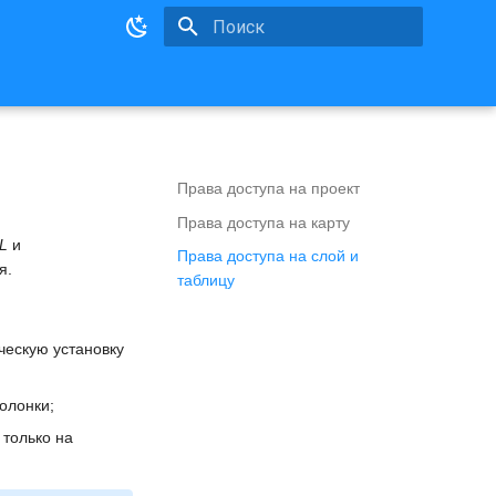
Инициализация поиска
Права доступа на проект
Права доступа на карту
L
и
Права доступа на слой и
я.
таблицу
ческую установку
олонки;
 только на