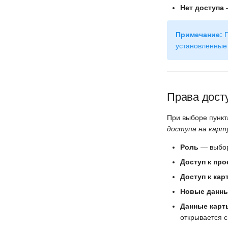
Нет доступа
—
Примечание:
П
установленные 
Права досту
При выборе пунк
доступа на карт
Роль
— выбор
Доступ к про
Доступ к кар
Новые данны
Данные карт
открывается с