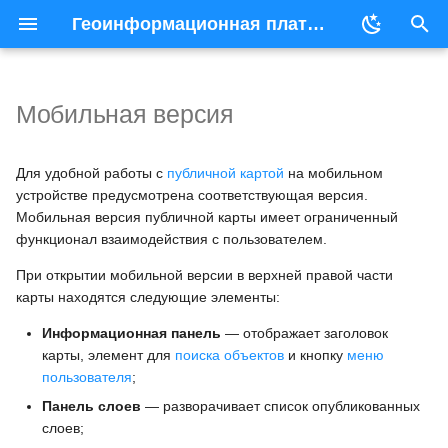
Геоинформационная платформа ORBISmap
Общая информация
Общая информация
Системные требования
Папка
Общая информация
И
Работа с каталогом
Модуль аутентификации
Архитектура приложения
Карта
Таблица
н
Мобильная версия
Работа с картой
Модуль проектов
Управление
Виртуальная таблица
и
пользователями
Импорт/Экспорт данных
Модуль карт
Внешний слой
Для удобной работы с
публичной картой
на мобильном
ц
Мониторинг
устройстве предусмотрена соответствующая версия.
и
Мобильная версия публичной карты имеет ограниченный
производительности
Настройка стиля
Модуль внешних слоев
Растровый слой
функционал взаимодействия с пользователем.
отображения
а
Функции и процедуры
Модуль файлов
Режимы просмотра данн
При открытии мобильной версии в верхней правой части
л
Настройка публикации
карты находятся следующие элементы:
Внешние системы
Модуль импорта и экспорта
Работа со структурой
и
Информационная панель
— отображает заголовок
авторизации
Настройка прав доступа
таблицы
з
карты, элемент для
поиска объектов
и кнопку
меню
Модуль папок
пользователя
;
а
Работа с объектами
Панель слоев
— разворачивает список опубликованных
Модуль дерева
ц
слоев;