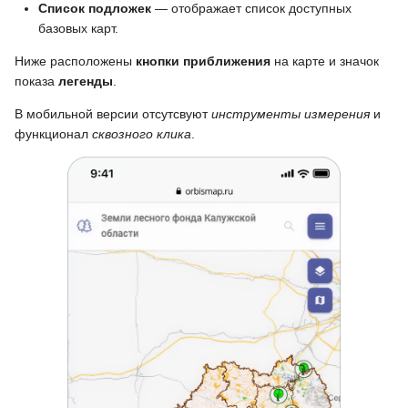
Список подложек
— отображает список доступных
и
Модуль публикаций
базовых карт.
я
Модуль иконок
Ниже расположены
кнопки приближения
на карте и значок
п
показа
легенды
.
Модуль таблиц
о
В мобильной версии отсутсвуют
инструменты измерения
и
функционал
сквозного клика
.
и
Модуль растров
с
Модуль ролей и групп
к
Модуль рендера тайлов
а
Модуль мониторинга
производительности
Модуль веб-сокет
уведомлений